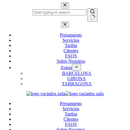
Saltar
al
contenido
Sin
resultados
Presupuesto
Servicios
Tarifas
Clientes
FAQS
Sobre Nosotros
Zonas
BARCELONA
GIRONA
TARRAGONA
Presupuesto
Servicios
Tarifas
Clientes
FAQS
Sobre Nosotros