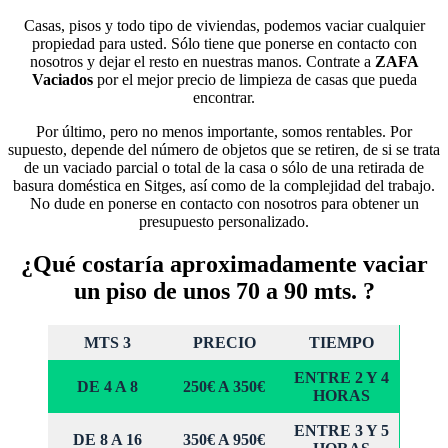
Casas, pisos y todo tipo de viviendas, podemos vaciar cualquier
propiedad para usted. Sólo tiene que ponerse en contacto con
nosotros y dejar el resto en nuestras manos. Contrate a
ZAFA
Vaciados
por el mejor precio de limpieza de casas que pueda
encontrar.
Por último, pero no menos importante, somos rentables. Por
supuesto, depende del número de objetos que se retiren, de si se trata
de un vaciado parcial o total de la casa o sólo de una retirada de
basura doméstica en Sitges, así como de la complejidad del trabajo.
No dude en ponerse en contacto con nosotros para obtener un
presupuesto personalizado.
¿Qué costaría aproximadamente vaciar
un piso de unos 70 a 90 mts. ?
MTS 3
PRECIO
TIEMPO
ENTRE 2 Y 4
DE 4 A 8
250€ A 350€
HORAS
ENTRE 3 Y 5
DE 8 A 16
350€ A 950€